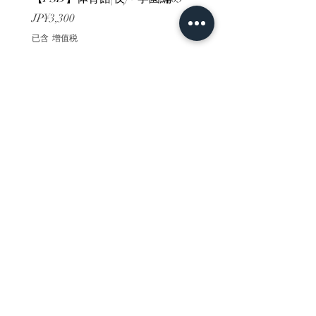
價格
價格
JP¥3,300
JP¥3,300
已含 增值税
已含 增值税
ホーム
背景素材
販売サイト一覧
ご利用規約
お問い合わせ
プライバシーポリシー
特定商取引法に基づく表記
決済方法
-みにくる素材販売店-
DLsite
Booth
FANZA
Clipstudio
cuberush
STEAM