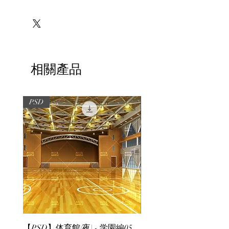
※必ずお読みください
相關產品
PSD
PSD
【PSD】体育館(夜) - 学園編05
【PSD】体育館(夕方) - 