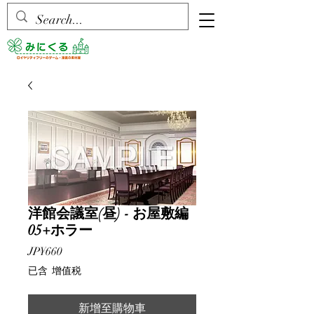
洋館会議室(昼) - お屋敷編
05+ホラー
價
JP¥660
格
已含 增值税
新增至購物車