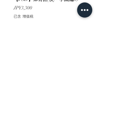
價格
價格
JP¥3,300
JP¥3,300
已含 增值税
已含 增值税
ホーム
背景素材
販売サイト一覧
ご利用規約
お問い合わせ
プライバシーポリシー
特定商取引法に基づく表記
決済方法
-みにくる素材販売店-
DLsite
Booth
FANZA
Clipstudio
cuberush
STEAM