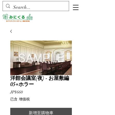
洋館会議室(夜) - お屋敷編
05+ホラー
價
JP¥660
格
已含 增值税
新增至購物車