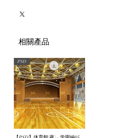
※必ずお読みください
相關產品
PSD
PSD
【PSD】体育館(夜) - 学園編05
【PSD】体育館(夕方) - 