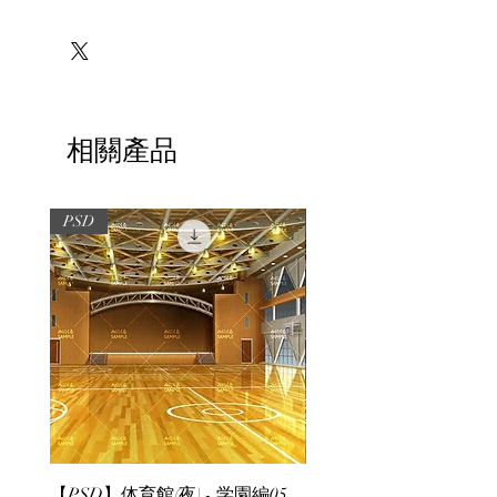
※必ずお読みください
相關產品
PSD
PSD
【PSD】体育館(夜) - 学園編05
【PSD】体育館(夕方) - 