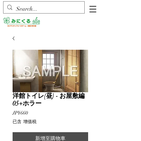
洋館トイレ(昼) - お屋敷編
05+ホラー
價
JP¥660
格
已含 增值税
新增至購物車