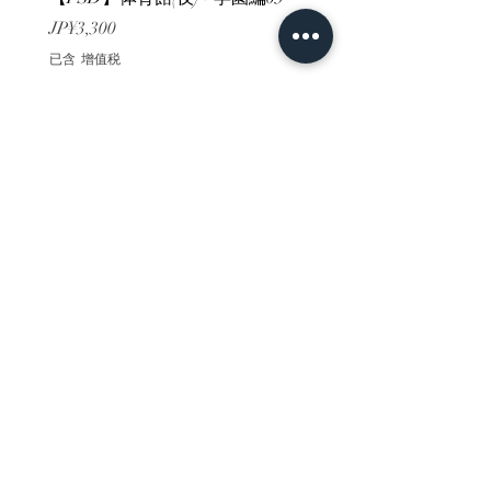
價格
價格
JP¥3,300
JP¥3,300
已含 增值税
已含 增值税
ホーム
背景素材
販売サイト一覧
ご利用規約
お問い合わせ
プライバシーポリシー
特定商取引法に基づく表記
決済方法
-みにくる素材販売店-
DLsite
Booth
FANZA
Clipstudio
cuberush
STEAM