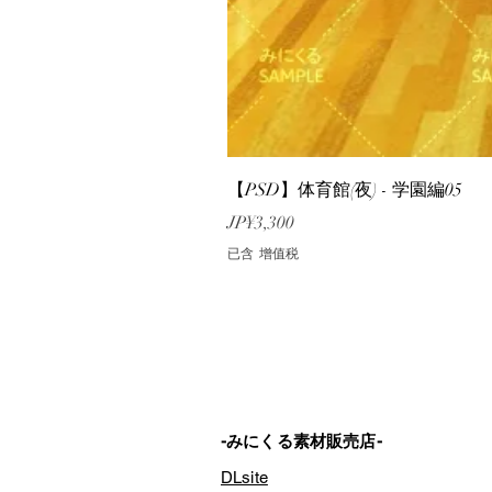
【PSD】体育館(夜) - 学園編05
價格
JP¥3,300
已含 增值税
-みにくる素材販売店-
DLsite