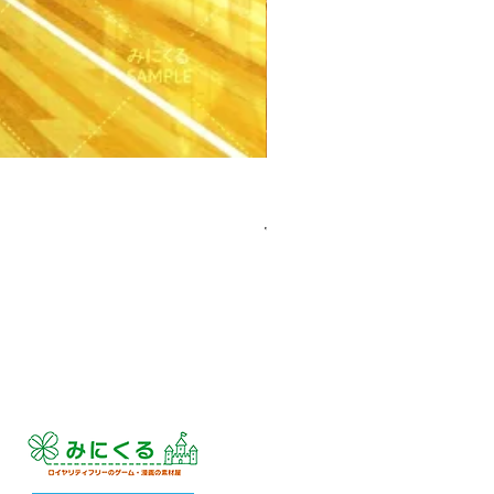
【PSD】体育館(夕方) - 学園編
價格
JP¥3,300
已含 增值税