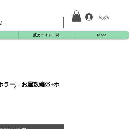
login
約
販売サイト一覧
More
ラー) - お屋敷編05+ホ