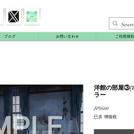
ブログ
お問い合わせ
ご利用規
洋館の部屋③(ホ
ラー
價
JP¥660
格
已含 增值税