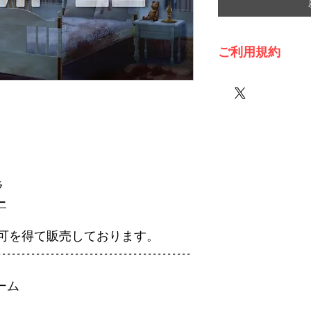
ご利用規約
※必ずお読みくださ
ラ
ー
可を得て販売しております。
----------------------------------------
ーム