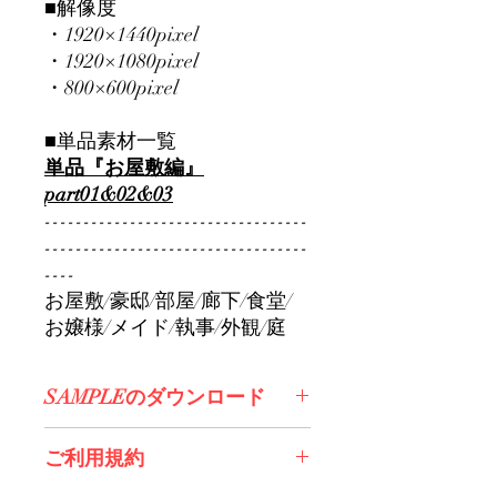
■解像度
・1920×1440pixel
・1920×1080pixel
・800×600pixel
■単品素材一覧
単品『お屋敷編』
part01&02&03
----------------------------------
----------------------------------
----
お屋敷/豪邸/部屋/廊下/食堂/
お嬢様/メイド/執事/外観/庭
SAMPLEのダウンロード
コチラからDL>>
ご利用規約