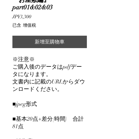
part01&02&03
價
JP¥3,300
格
已含 增值税
新增至購物車
※注意※
ご購入後のデータはpdfデー
タになります。
文書内に記載のURLからダウ
ンロードください。
■jpeg形式
■基本20点+差分(時間) 合計
81点