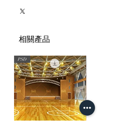
※必ずお読みください
相關產品
PSD
PSD
【PSD】体育館(夜) - 学園編05
【PSD】体育館(夕方) - 