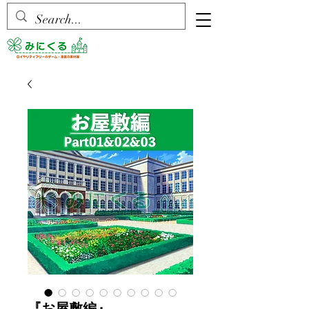
『お屋敷編』