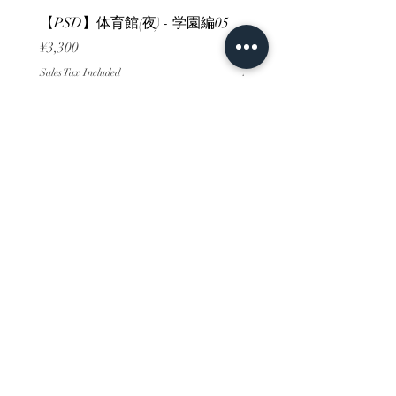
【PSD】体育館(夜) - 学園編05
【PSD】体育館(夕方) - 
Price
Price
¥3,300
¥3,300
Sales Tax Included
Sales Tax Included
ホーム
背景素材
販売サイト一覧
ご利用規約
お問い合わせ
プライバシーポリシー
特定商取引法に基づく表記
決済方法
-みにくる素材販売店-
DLsite
Booth
FANZA
Clipstudio
cuberush