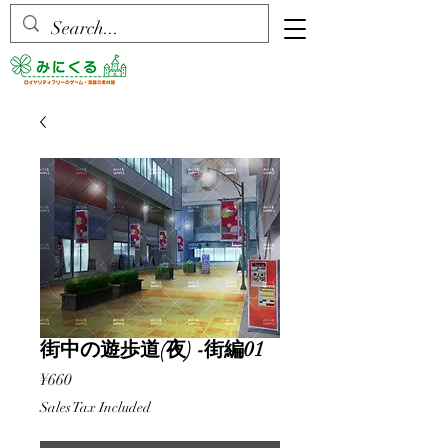
街中の遊歩道(夜) -街編01
Price
¥660
Sales Tax Included