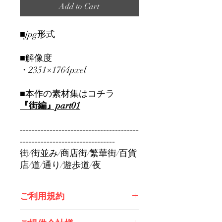
Add to Cart
■jpg形式
■解像度
・2351×1764pxel
■本作の素材集はコチラ
『街編』part01
----------------------------------------
--------------------------------
街/街並み/商店街/繁華街/百貨
店/道/通り/遊歩道/夜
ご利用規約
※必ずお読みください