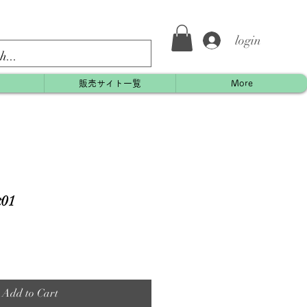
login
約
販売サイト一覧
More
01
Add to Cart