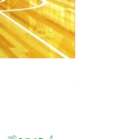
【PSD】体育館(夕方) - 学園編
Price
¥3,300
Sales Tax Included