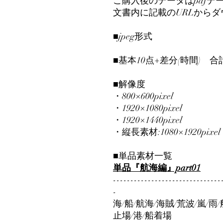
ご購入後のデータはpdfデ
文書内に記載のURLから
■jpeg形式
■基本10点+差分(時間) 合
■解像度
・800×600pixel
・1920×1080pixel
・1920×1440pixel
・縦長素材:1080×1920pixel
■単品素材一覧
単品『航海編』part01
-------------------------------
-
海/船/航海/海賊/荒波/嵐/雨
止場/港/船着場