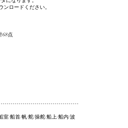
ータになります。
ダウンロードください。
計68点
----------------------------------------
/船室/船首/帆/舵/操舵/船上/船内/波