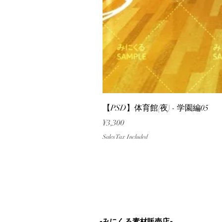
【PSD】体育館(夜) - 学園編05
Price
¥3,300
Sales Tax Included
-みにくる素材販売店-