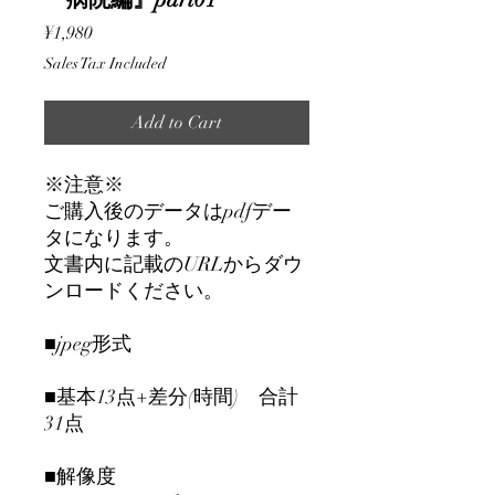
Price
¥1,980
Sales Tax Included
Add to Cart
※注意※
ご購入後のデータはpdfデー
タになります。
文書内に記載のURLからダウ
ンロードください。
■jpeg形式
■基本13点+差分(時間) 合計
31点
■解像度