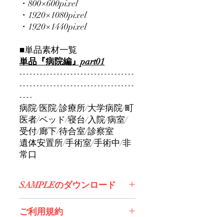
・800×600pixel
・1920×1080pixel
・1920×1440pixel
■単品素材一覧
単品『病院編』part01
----------------------------------
----------------------------------
----
病院/医院/診療所/大学病院/町
医者/ベッド/寝台/入院/病室/
受付/廊下/待合室/診察室
遺体安置所/手術室/手術中/非
常口
SAMPLEのダウンロード
コチラからDL>>
ご利用規約