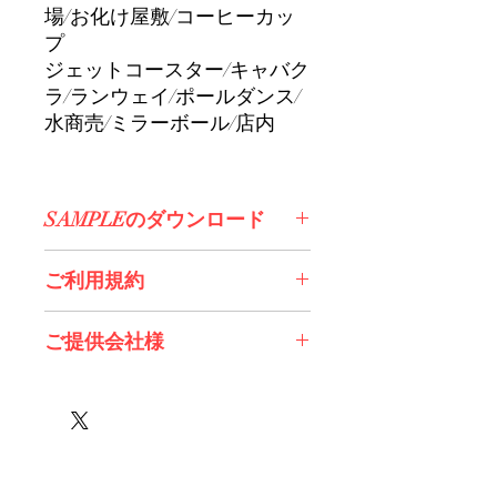
場/お化け屋敷/コーヒーカッ
プ
ジェットコースター/キャバク
ラ/ランウェイ/ポールダンス/
水商売/ミラーボール/店内
SAMPLEのダウンロード
コチラからDL>>
ご利用規約
※必ずお読みください
ご提供会社様
株式会社エンタコン(CLOCK UP様)
Crooked Navel様