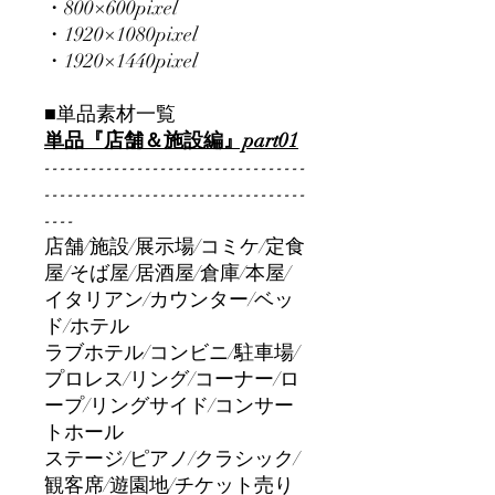
・800×600pixel
・1920×1080pixel
・1920×1440pixel
■単品素材一覧
単品『店舗＆施設編』part01
----------------------------------
----------------------------------
----
店舗/施設/展示場/コミケ/定食
屋/そば屋/居酒屋/倉庫/本屋/
イタリアン/カウンター/ベッ
ド/ホテル
ラブホテル/コンビニ/駐車場/
プロレス/リング/コーナー/ロ
ープ/リングサイド/コンサー
トホール
ステージ/ピアノ/クラシック/
観客席/遊園地/チケット売り