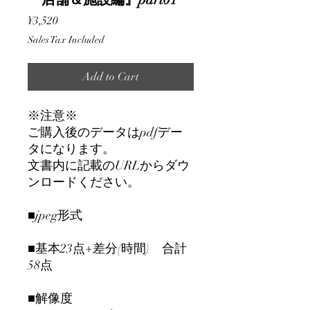
Price
¥3,520
Sales Tax Included
Add to Cart
※注意※
ご購入後のデータはpdfデー
タになります。
文書内に記載のURLからダウ
ンロードください。
■jpeg形式
■基本23点+差分(時間) 合計
58点
■解像度