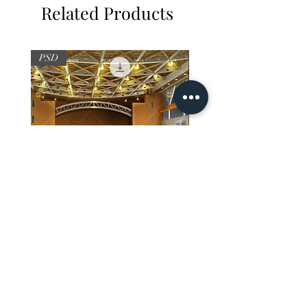
Related Products
PSD
PSD
【PSD】体育館(夜) - 学園編05
【PSD】体育館(夕方) - 
Price
Price
¥3,300
¥3,300
Sales Tax Included
Sales Tax Included