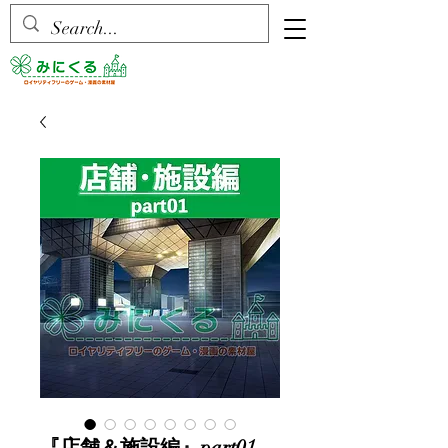
『店舗＆施設編』part01