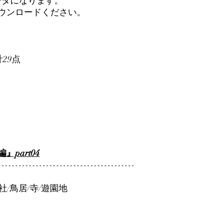
ータになります。
ダウンロードください。
計29点
part04
----------------------------------------
社/鳥居/寺/遊園地