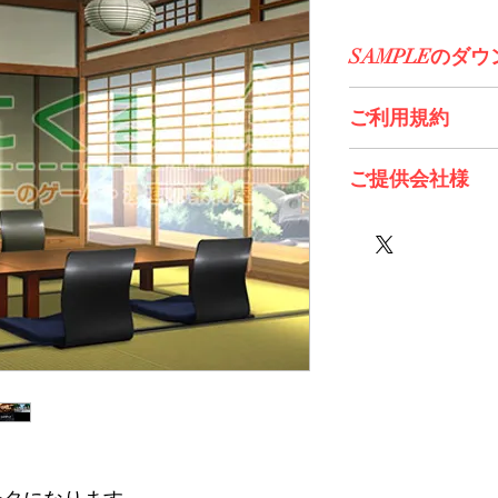
SAMPLEのダ
コチラからDL>>
ご利用規約
※必ずお読みくださ
ご提供会社様
Twinkle様
株式会社エスデジタ
sugar pot様