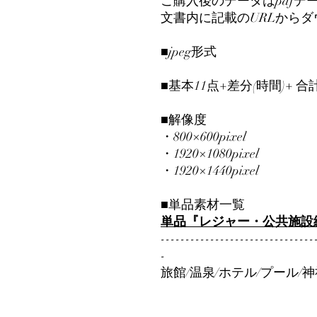
ご購入後のデータはpdfデ
文書内に記載のURLから
■jpeg形式
■基本11点+差分(時間)+ 合
■解像度
・800×600pixel
・1920×1080pixel
・1920×1440pixel
■単品素材一覧
単品『レジャー・公共施設編』
-------------------------------
-
旅館/温泉/ホテル/プール/神