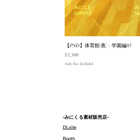
【PSD】体育館(夜) - 学園編05
Price
¥3,300
Sales Tax Included
-みにくる素材販売店-
DLsite
Booth