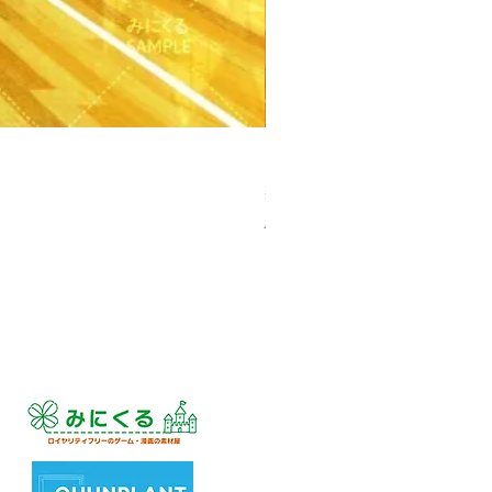
【PSD】体育館(夕方) - 学園編
Price
¥3,300
Sales Tax Included