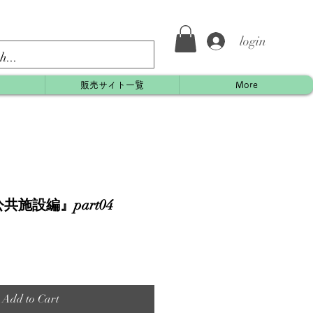
login
約
販売サイト一覧
More
共施設編』part04
Add to Cart