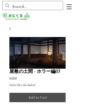
屋敷の土間 - ホラー編03
Price
¥660
Sales Tax Included
Add to Cart