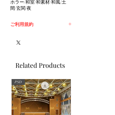
ホラー/和室/和素材/和風/土
間/玄関/夜
ご利用規約
※必ずお読みください
Related Products
PSD
PSD