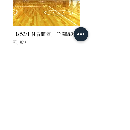
【PSD】体育館(夜) - 学園編05
【PSD】体育館(夕方) - 
Price
Price
¥3,300
¥3,300
Sales Tax Included
Sales Tax Included
ホーム
背景素材
販売サイト一覧
ご利用規約
お問い合わせ
プライバシーポリシー
特定商取引法に基づく表記
決済方法
-みにくる素材販売店-