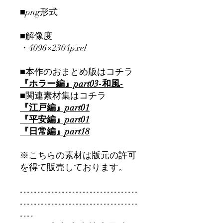
■png形式
■解像度
・4096×2304pxel
■本作のおまとめ版はコチラ
『ホラー編』part03-和風-
■関連素材集はコチラ
『江戸編』part01
『平安編』part01
『日常編』part
18
※こちらの素材は版元の許可
を得て販売しております。
----------------------------------
----------------------------------
----