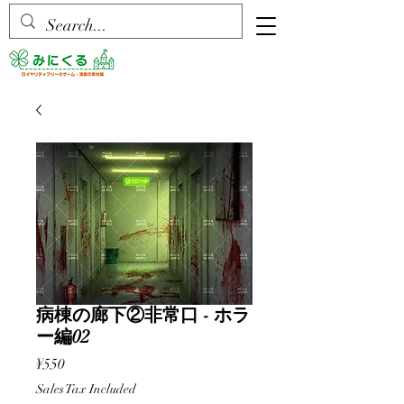
病棟の廊下②非常口 - ホラ
ー編02
Price
¥550
Sales Tax Included