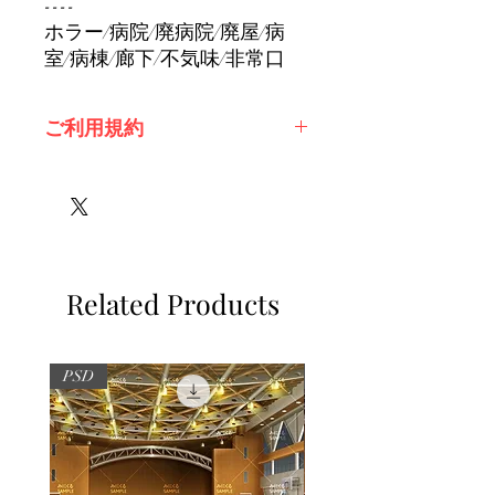
----
ホラー/病院/廃病院/廃屋/病
室/病棟/廊下/不気味/非常口
ご利用規約
※必ずお読みください
Related Products
PSD
PSD