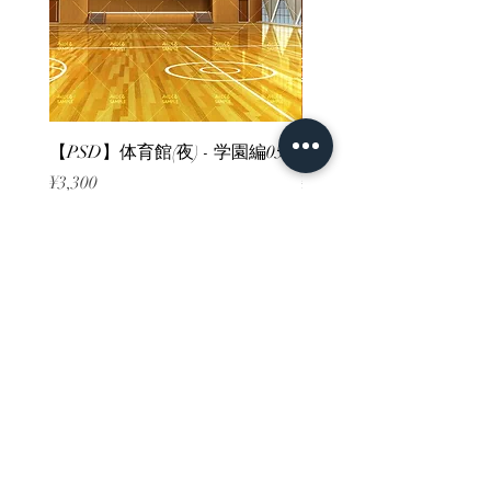
【PSD】体育館(夜) - 学園編05
【PSD】体育館(夕方) - 
Price
Price
¥3,300
¥3,300
Sales Tax Included
Sales Tax Included
ホーム
背景素材
販売サイト一覧
ご利用規約
お問い合わせ
プライバシーポリシー
特定商取引法に基づく表記
決済方法