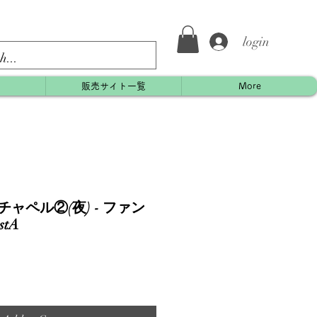
login
約
販売サイト一覧
More
ャペル②(夜) - ファン
tA