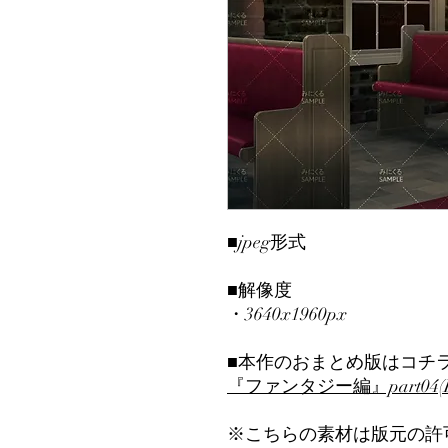
■jpeg形式
■解像度
・3640x1960px
■本作のおまとめ版はコチ
『ファンタジー編』part04(Bo
※こちらの素材は版元の許