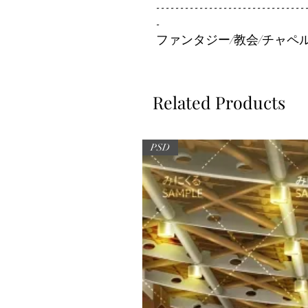
-------------------------------
-
ファンタジー/教会/チャペル
Related Products
PSD