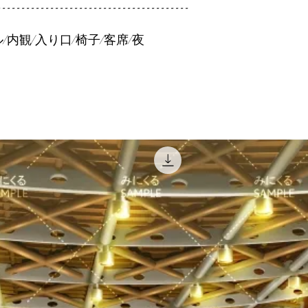
----------------------------------------
/内観/入り口/椅子/客席/夜