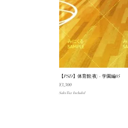
【PSD】体育館(夜) - 学園編05
Price
¥3,300
Sales Tax Included