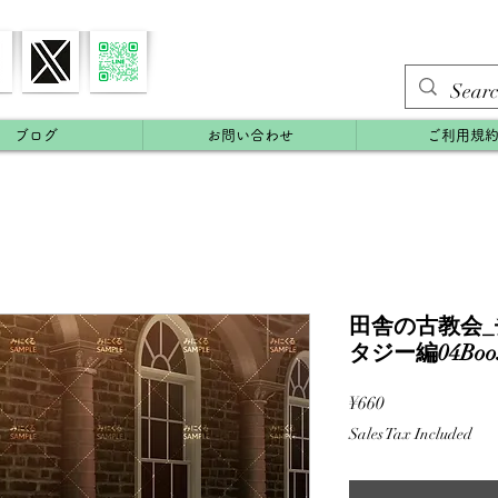
ブログ
お問い合わせ
ご利用規
田舎の古教会_チ
タジー編04Boos
Price
¥660
Sales Tax Included