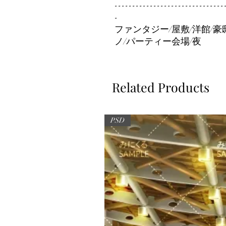
-------------------------------
-
ファンタジー/屋敷/洋館/豪
ノ/パーティー会場/夜
Related Products
PSD