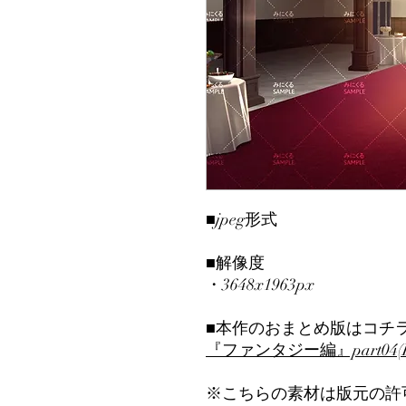
■jpeg形式
■解像度
・3648x1963px
■本作のおまとめ版はコチ
『ファンタジー編』part04(Bo
※こちらの素材は版元の許