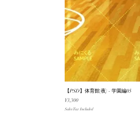
【PSD】体育館(夜) - 学園編05
Price
¥3,300
Sales Tax Included