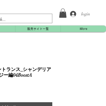
login
約
販売サイト一覧
More
ントランス_シャンデリア
ジー編04BoostA