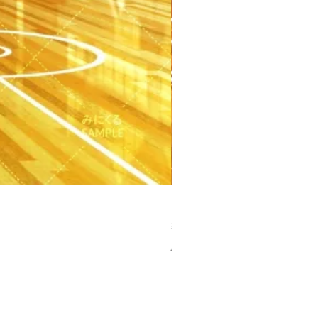
【PSD】体育館(夕方) - 学園編
Price
¥3,300
Sales Tax Included