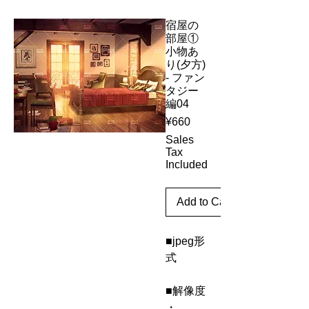
宿屋の
部屋①
小物あ
り(夕方)
- ファン
タジー
編04
Price
¥660
Sales
Tax
Included
Add to Cart
■jpeg形
式
■解像度
・