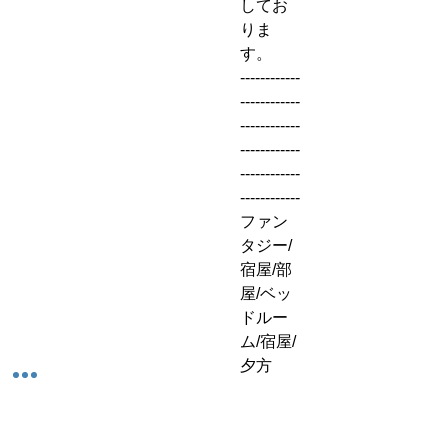
してお
りま
す。
------------
------------
------------
------------
------------
------------
ファン
タジー/
宿屋/部
屋/ベッ
ドルー
ム/宿屋/
夕方
ご利用
規約