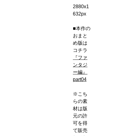
2880x1
632px
■本作の
おまと
め版は
コチラ
『ファ
ンタジ
ー編』
part04
※こち
らの素
材は版
元の許
可を得
て販売