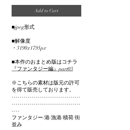
Add to Cart
■jpeg形式
■解像度
・3190x1795px
■本作のおまとめ版はコチラ
『ファンタジー編』part0
3
※こちらの素材は版元の許可
を得て販売しております。
----------------------------------
----------------------------------
----
ファンタジー/港/漁港/積荷/街
並み