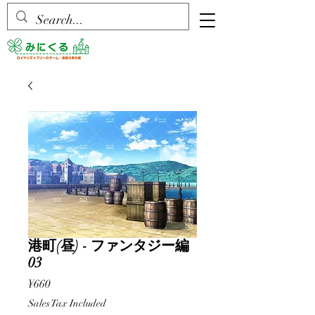
港町(昼) - ファンタジー編
03
Price
¥660
Sales Tax Included