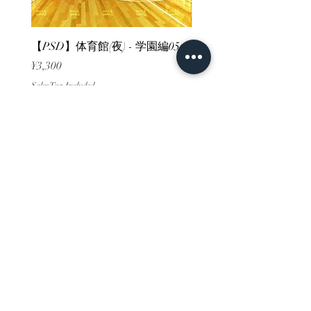
【PSD】体育館(夜) - 学園編05
【PSD】体育館(夕方) - 
Price
Price
¥3,300
¥3,300
Sales Tax Included
Sales Tax Included
ホーム
背景素材
販売サイト一覧
ご利用規約
お問い合わせ
プライバシーポリシー
特定商取引法に基づく表記
決済方法
-みにくる素材販売店-
DLsite
Booth
FANZA