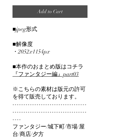
Add to Cart
■jpeg形式
■解像度
・2052x1154px
■本作のおまとめ版はコチラ
『ファンタジー編』part0
3
※こちらの素材は版元の許可
を得て販売しております。
----------------------------------
----------------------------------
----
ファンタジー/城下町/市場/屋
台/商店/夕方