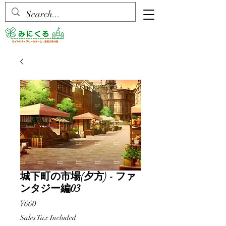
城下町の市場(夕方) - ファ
ンタジー編03
Price
¥660
Sales Tax Included