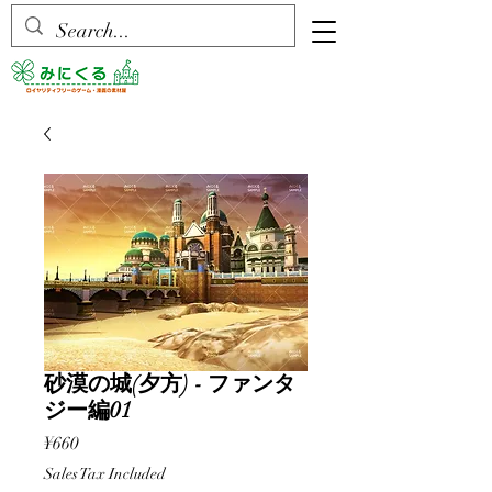
砂漠の城(夕方) - ファンタ
ジー編01
Price
¥660
Sales Tax Included