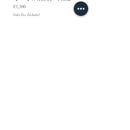
Price
Price
¥3,300
¥3,300
Sales Tax Included
Sales Tax Included
ホーム
背景素材
販売サイト一覧
ご利用規約
お問い合わせ
プライバシーポリシー
特定商取引法に基づく表記
決済方法
-みにくる素材販売店-
DLsite
Booth
FANZA
Clipstudio
cuberush
STEAM