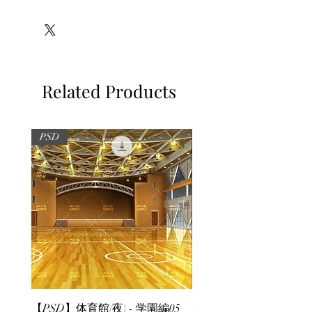
※必ずお読みください
Related Products
PSD
PSD
【PSD】体育館(夜) - 学園編05
【PSD】体育館(夕方) - 