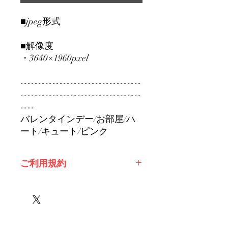
■jpeg形式
■解像度
・3640×1960pxel
----------------------------------
----------------------------------
----
バレンタインデー/お部屋/ハ
ート/キュート/ピンク
ご利用規約
※必ずお読みください