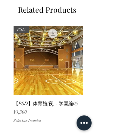
Related Products
PSD
PSD
【PSD】体育館(夜) - 学園編05
【PSD】体育館(夕方) - 
Price
Price
¥3,300
¥3,300
Sales Tax Included
Sales Tax Included