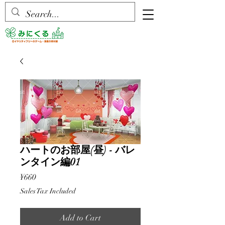
ハートのお部屋(昼) - バレ
ンタイン編01
Price
¥660
Sales Tax Included
Add to Cart