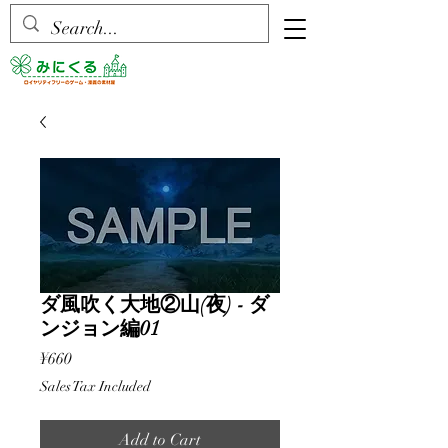
ダ風吹く大地②山(夜) - ダ
ンジョン編01
Price
¥660
Sales Tax Included
Add to Cart