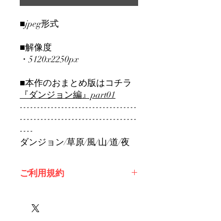
■jpeg形式
■解像度
・5120x2250px
■本作のおまとめ版はコチラ
『ダンジョン編』part01
----------------------------------
----------------------------------
----
ダンジョン/草原/風/山/道/夜
ご利用規約
※必ずお読みください