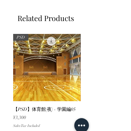
Related Products
PSD
PSD
【PSD】体育館(夜) - 学園編05
【PSD】体育館(夕方) - 
Price
Price
¥3,300
¥3,300
Sales Tax Included
Sales Tax Included