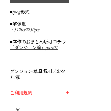
■jpeg形式
■解像度
・5120x2250px
■本作のおまとめ版はコチラ
『ダンジョン編』part01
----------------------------------
----------------------------------
----
ダンジョン/草原/風/山/道/夕
方/霧
ご利用規約
※必ずお読みください