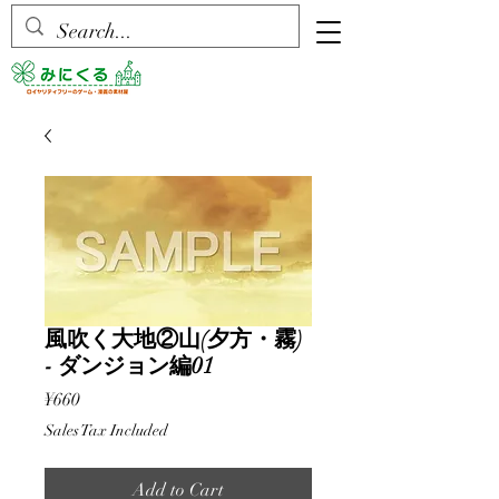
風吹く大地②山(夕方・霧)
- ダンジョン編01
Price
¥660
Sales Tax Included
Add to Cart