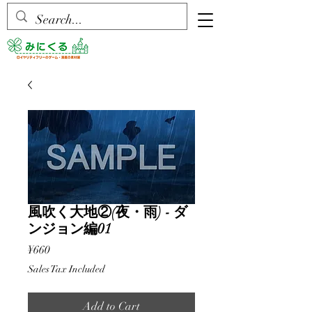
風吹く大地②(夜・雨) - ダ
ンジョン編01
Price
¥660
Sales Tax Included
Add to Cart