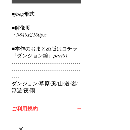
■jpeg形式
■解像度
・3840x2160px
■本作のおまとめ版はコチラ
『ダンジョン編』part01
----------------------------------
----------------------------------
----
ダンジョン/草原/風/山/道/岩/
浮遊/夜/雨
ご利用規約
※必ずお読みください