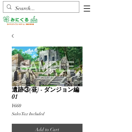
遺跡③(昼) - ダンジョン編
01
Price
¥660
Sales Tax Included
Add to Cart