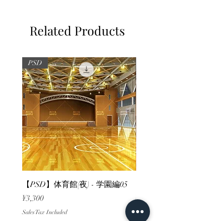
Related Products
PSD
PSD
【PSD】体育館(夜) - 学園編05
【PSD】体育館(夕方) - 
Price
Price
¥3,300
¥3,300
Sales Tax Included
Sales Tax Included