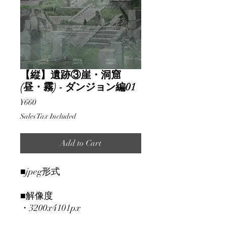
【縦】遺跡③崖・洞窟
(昼・霧) - ダンジョン編01
Price
¥660
Sales Tax Included
Add to Cart
■jpeg形式
■解像度
・3200x4101px