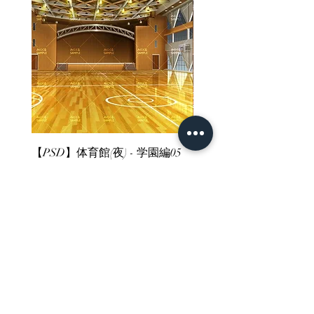
【PSD】体育館(夜) - 学園編05
【PSD】体育館(夕方) - 
Price
Price
¥3,300
¥3,300
Sales Tax Included
Sales Tax Included
ホーム
背景素材
販売サイト一覧
ご利用規約
お問い合わせ