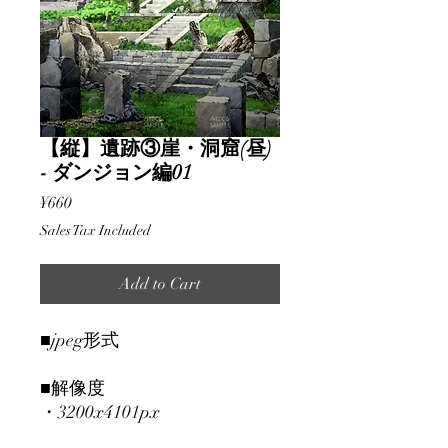
【縦】遺跡③崖・洞窟(昼)
- ダンジョン編01
Price
¥660
Sales Tax Included
Add to Cart
■jpeg形式
■解像度
・3200x4101px