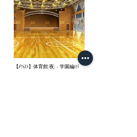
【PSD】体育館(夜) - 学園編05
【PSD】体育館(夕方) - 
Price
Price
¥3,300
¥3,300
Sales Tax Included
Sales Tax Included
ホーム
背景素材
販売サイト一覧
ご利用規約
お問い合わせ