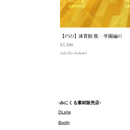
【PSD】体育館(夜) - 学園編05
Price
¥3,300
Sales Tax Included
-みにくる素材販売店-
DLsite
Booth