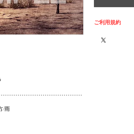
ご利用規約
※必ずお読みくださ
ラ
----------------------------------------
方/雨