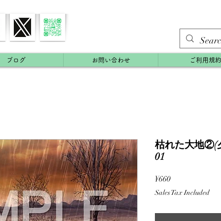
ブログ
お問い合わせ
ご利用規
枯れた大地②(夕
01
Price
¥660
Sales Tax Included