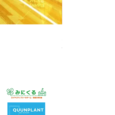
【PSD】体育館(夕方) - 学園編
Price
¥3,300
Sales Tax Included