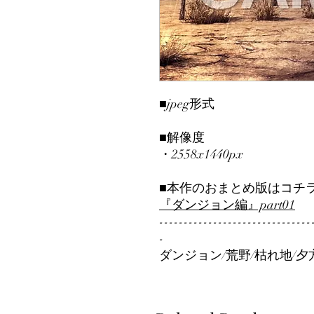
■jpeg形式
■解像度
・2558x1440px
■本作のおまとめ版はコチ
『ダンジョン編』part01
-------------------------------
-
ダンジョン/荒野/枯れ地/夕