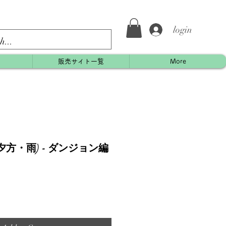
login
約
販売サイト一覧
More
方・雨) - ダンジョン編