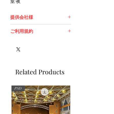
室/夜
提供会社様
株式会社エンタコン(CLOCK UP様)
ご利用規約
有限会社スノーフレイク様
※必ずお読みください
Related Products
PSD
PSD