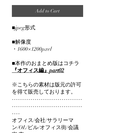
Add to Cart
■jpeg形式
■解像度
・1600×1200pxel
■本作のおまとめ版はコチラ
『オフィス編』part02
※こちらの素材は版元の許可
を得て販売しております。
----------------------------------
----------------------------------
----
オフィス/会社/サラリーマ
ン/OL/ビル/オフィス街/会議