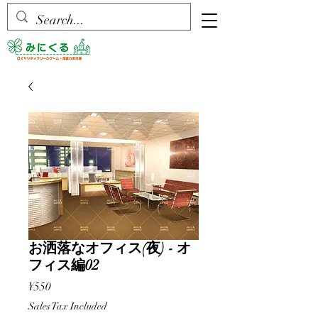
お洒落なオフィス(夜) - オ
フィス編02
Price
¥550
Sales Tax Included