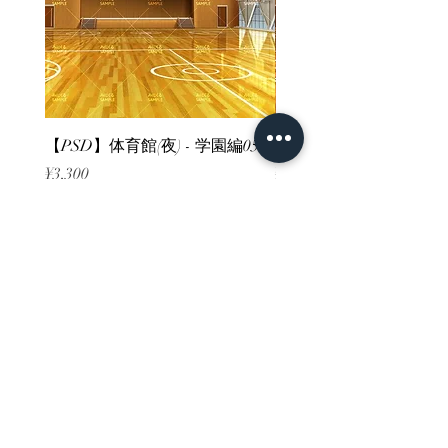
【PSD】体育館(夜) - 学園編05
【PSD】体育館(夕方) - 
Price
Price
¥3,300
¥3,300
Sales Tax Included
Sales Tax Included
ホーム
背景素材
販売サイト一覧
ご利用規約
お問い合わせ
プライバシーポリシー
特定商取引法に基づく表記
決済方法