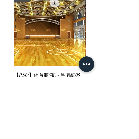
【PSD】体育館(夜) - 学園編05
【PSD】体育館(夕方) - 
Price
Price
¥3,300
¥3,300
Sales Tax Included
Sales Tax Included
ホーム
背景素材
販売サイト一覧