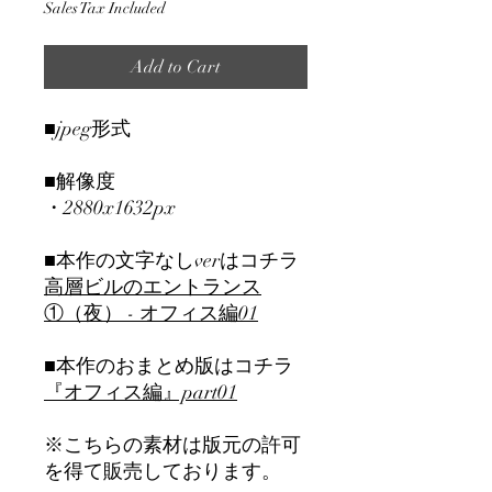
Sales Tax Included
Add to Cart
■jpeg形式
■解像度
・2880x1632px
■本作の文字なしverはコチラ
高層ビルのエントランス
①（夜） - オフィス編01
■本作のおまとめ版はコチラ
『オフィス編』part01
※こちらの素材は版元の許可
を得て販売しております。