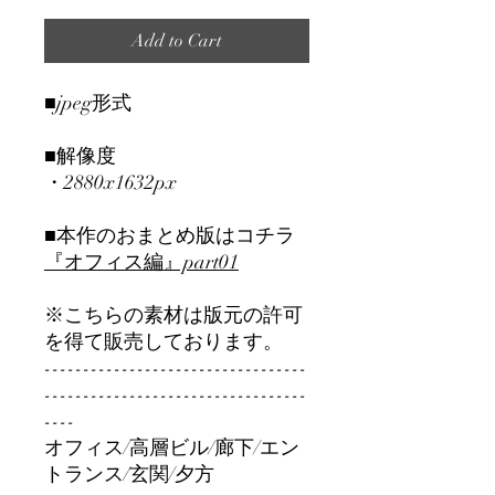
Add to Cart
■jpeg形式
■解像度
・2880x1632px
■本作のおまとめ版はコチラ
『オフィス編』part01
※こちらの素材は版元の許可
を得て販売しております。
----------------------------------
----------------------------------
----
オフィス/高層ビル/廊下/エン
トランス/玄関/夕方