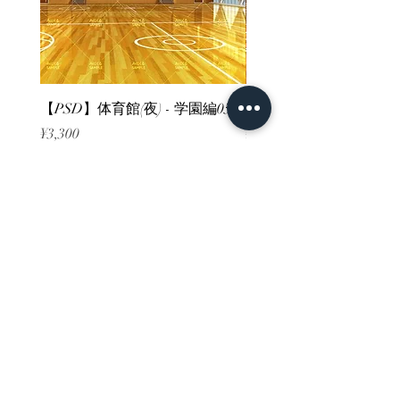
【PSD】体育館(夜) - 学園編05
【PSD】体育館(夕方) - 
Price
Price
¥3,300
¥3,300
Sales Tax Included
Sales Tax Included
ホーム
背景素材
販売サイト一覧
ご利用規約
お問い合わせ
プライバシーポリシー
特定商取引法に基づく表記
決済方法
-みにくる素材販売店-