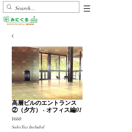
高層ビルのエントランス
②（夕方） - オフィス編01
Price
¥660
Sales Tax Included