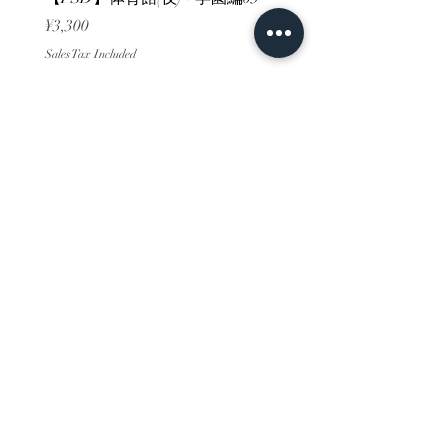
Price
Price
¥3,300
¥3,300
Sales Tax Included
Sales Tax Included
ホーム
背景素材
販売サイト一覧
ご利用規約
お問い合わせ
プライバシーポリシー
特定商取引法に基づく表記
決済方法
-みにくる素材販売店-
DLsite
Booth
FANZA
Clipstudio
cuberush
STEAM