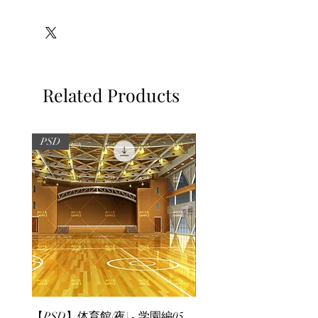
※必ずお読みください
Related Products
PSD
PSD
【PSD】体育館(夜) - 学園編05
【PSD】体育館(夕方) - 