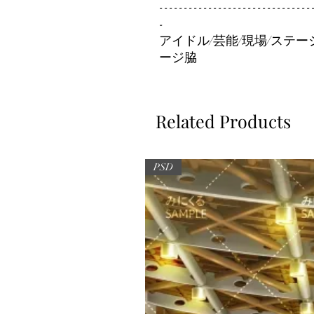
-------------------------------
-
アイドル/芸能/現場/ステー
ージ脇
Related Products
PSD