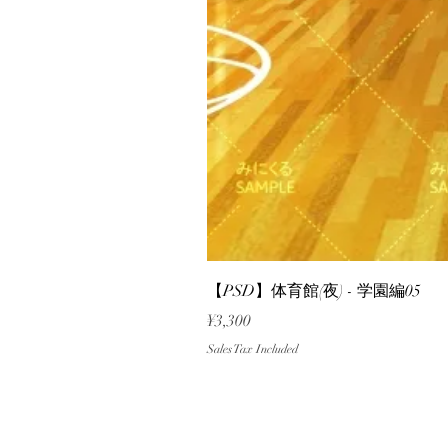
【PSD】体育館(夜) - 学園編05
Price
¥3,300
Sales Tax Included