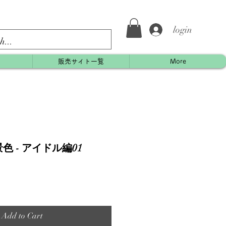
login
約
販売サイト一覧
More
 - アイドル編01
Add to Cart