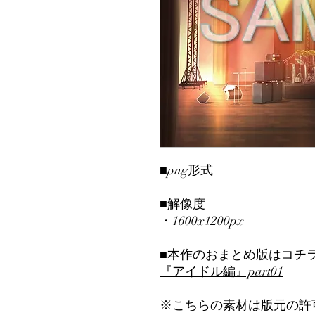
■png形式
■解像度
・1600x1200px
■本作のおまとめ版はコチ
『アイドル編』part01
※こちらの素材は版元の許