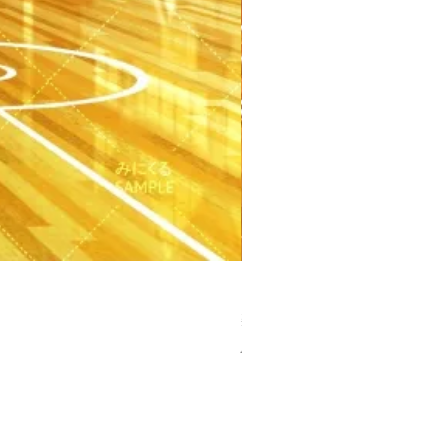
【PSD】体育館(夕方) - 学園編
Price
¥3,300
Sales Tax Included