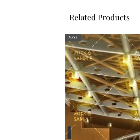
Related Products
PSD