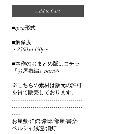
Add to Cart
■jpeg形式
■解像度
・2560x1440px
■本作のおまとめ版はコチラ
『お屋敷編』part06
※こちらの素材は版元の許可
を得て販売しております。
----------------------------------
----------------------------------
----
お屋敷/洋館/豪邸/部屋/書斎/
ペルシャ絨毯/消灯