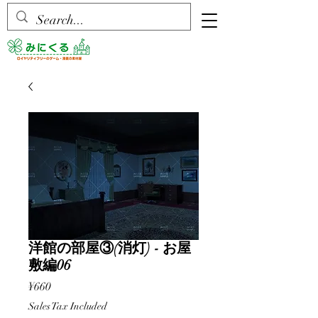
洋館の部屋③(消灯) - お屋
敷編06
Price
¥660
Sales Tax Included