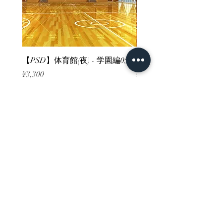
【PSD】体育館(夜) - 学園編05
【PSD】体育館(夕方) - 
Price
Price
¥3,300
¥3,300
Sales Tax Included
Sales Tax Included
ホーム
背景素材
販売サイト一覧
ご利用規約
お問い合わせ
プライバシーポリシー
特定商取引法に基づく表記
決済方法
-みにくる素材販売店-