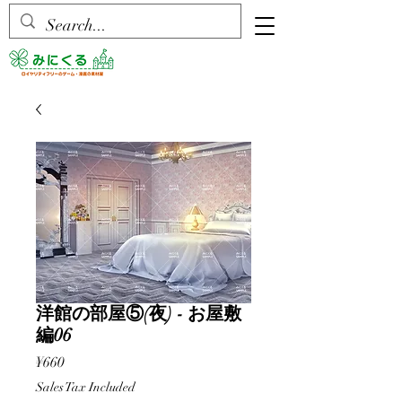
洋館の部屋⑤(夜) - お屋敷
編06
Price
¥660
Sales Tax Included