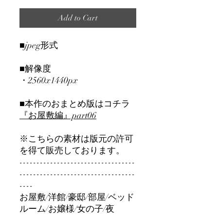
Add to Cart
■jpeg形式
■解像度
・2560x1440px
■本作のおまとめ版はコチラ
『お屋敷編』part06
※こちらの素材は版元の許可
を得て販売しております。
----------------------------------
----------------------------------
----
お屋敷/洋館/豪邸/部屋/ベッド
ルーム/お嬢様/女の子/夜