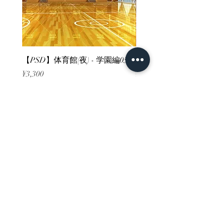
【PSD】体育館(夜) - 学園編05
【PSD】体育館(夕方) - 
Price
Price
¥3,300
¥3,300
Sales Tax Included
Sales Tax Included
ホーム
背景素材
販売サイト一覧
ご利用規約
お問い合わせ
プライバシーポリシー
特定商取引法に基づく表記
決済方法
-みにくる素材販売店-