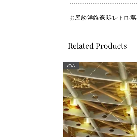
-------------------------------
-
お屋敷/洋館/豪邸/レトロ/蔦
Related Products
PSD