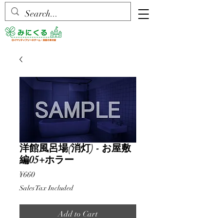
洋館風呂場(消灯) - お屋敷
編05+ホラー
Price
¥660
Sales Tax Included
Add to Cart