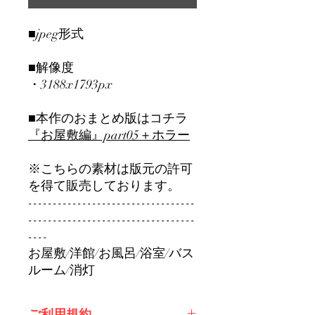
■jpeg形式
■解像度
・3188x1793px
■本作のおまとめ版はコチラ
『お屋敷編』part0
5＋ホラー
※こちらの素材は版元の許可
を得て販売しております。
----------------------------------
----------------------------------
----
お屋敷/洋館/お風呂/浴室/バス
ルーム/消灯
ご利用規約