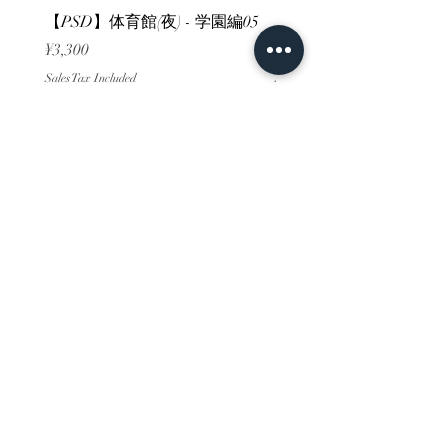
【PSD】体育館(夜) - 学園編05
【PSD】体育館(夕方) - 
Price
Price
¥3,300
¥3,300
Sales Tax Included
Sales Tax Included
ホーム
背景素材
販売サイト一覧
ご利用規約
お問い合わせ
プライバシーポリシー
特定商取引法に基づく表記
決済方法
-みにくる素材販売店-
DLsite
Booth
FANZA
Clipstudio
cuberush