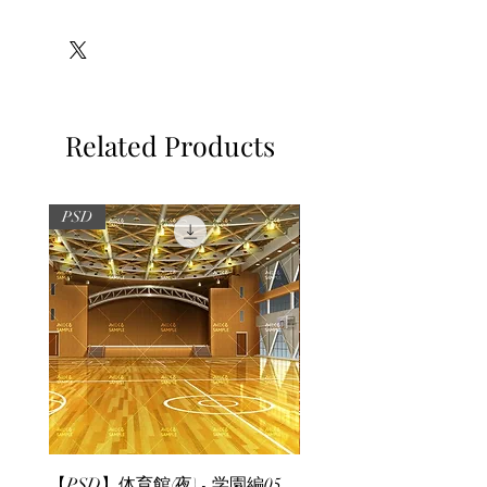
※必ずお読みください
Related Products
PSD
PSD
【PSD】体育館(夜) - 学園編05
【PSD】体育館(夕方) - 