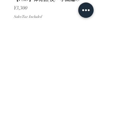
Price
Price
¥3,300
¥3,300
Sales Tax Included
Sales Tax Included
ホーム
背景素材
販売サイト一覧
ご利用規約
お問い合わせ
プライバシーポリシー
特定商取引法に基づく表記
決済方法
-みにくる素材販売店-
DLsite
Booth
FANZA
Clipstudio
cuberush
STEAM