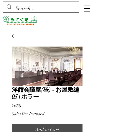
洋館会議室(昼) - お屋敷編
05+ホラー
Price
¥660
Sales Tax Included
Add to Cart