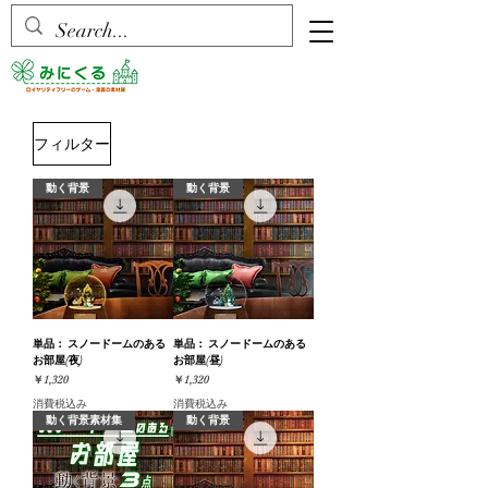
フィルター
動く背景
動く背景
単品： スノードームのある
単品： スノードームのある
お部屋(夜)
お部屋(昼)
価格
価格
￥1,320
￥1,320
消費税込み
消費税込み
動く背景素材集
動く背景