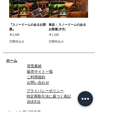
『スノードームのあるお部
単品： スノードームのある
屋』
お部屋(夕方)
価格
価格
￥3,300
￥1,320
消費税込み
消費税込み
ホーム
背景素材
販売サイト一覧
ご利用規約
お問い合わせ
プライバシーポリシー
特定商取引法に基づく表記
決済方法
-みにくる素材販売店-
DLsite
Booth
FANZA
Clipstudio