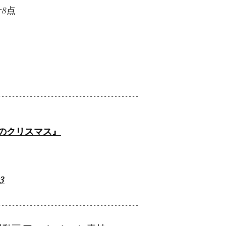
計8点
----------------------------------------
のクリスマス』
3
----------------------------------------