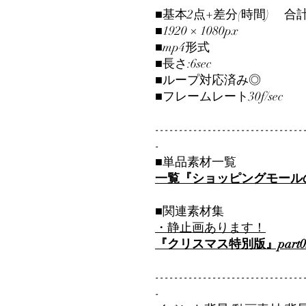
■基本2点+差分(時間) 合
■1920 × 1080px
■mp4形式
■長さ:6sec
■ループ対応済み◎
■フレームレート30f/sec
-------------------------------
-
■単品素材一覧
一覧『ショッピングモール
■関連素材集
・静止画あります！
『クリスマス特別版』part0
-------------------------------
-