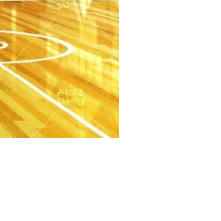
【PSD】体育館(夕方) - 学園編
価格
￥3,300
消費税込み