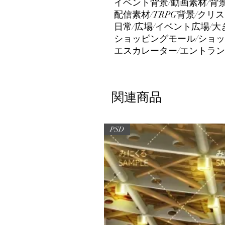
イベント背景/動画素材/背
配信素材/TRPG背景/クリ
日常/広場/イベント広場/大
ショッピングモール/ショッ
エスカレーター/エントラン
関連商品
PSD