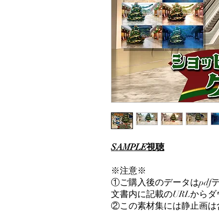
SAMPLE視聴
※注意※
①ご購入後のデータはpdf
文書内に記載のURLから
②この素材集には静止画は