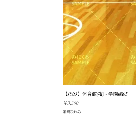
【PSD】体育館(夜) - 学園編05
価格
￥3,300
消費税込み