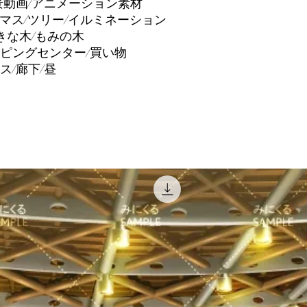
景動画/アニメーション素材
スマス/ツリー/イルミネーション
きな木/もみの木
ピングセンター/買い物
ス/廊下/昼