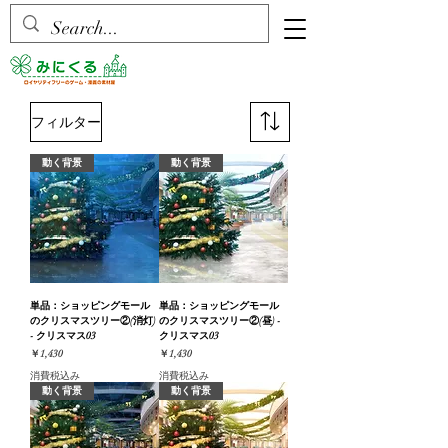
フィルター
動く背景
動く背景
単品：ショッピングモール
単品：ショッピングモール
のクリスマスツリー②(消灯)
のクリスマスツリー②(昼) -
- クリスマス03
クリスマス03
価格
価格
￥1,430
￥1,430
消費税込み
消費税込み
動く背景
動く背景