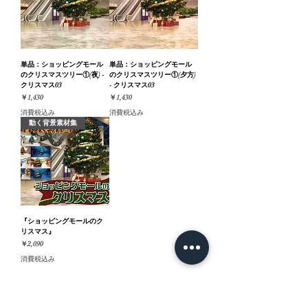
単品：ショッピングモール
単品：ショッピングモール
のクリスマスツリー①(夜) -
のクリスマスツリー①(夕方)
クリスマス03
- クリスマス03
価格
価格
￥1,430
￥1,430
消費税込み
消費税込み
動く背景素材集
『ショッピングモールのク
リスマス』
価格
￥2,090
消費税込み
ホーム
背景素材