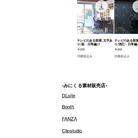
テレビのある部屋_文字あ
クイックビュー
テレビのある部屋
クイック
り(昼) - 日常編13
り(消灯) - 日常編
価格
価格
￥660
￥660
消費税込み
消費税込み
-みにくる素材販売店-
DLsite
Booth
FANZA
Clipstudio