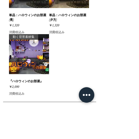
単品：ハロウィンのお部屋
単品：ハロウィンのお部屋
(夜)
(夕方)
価格
価格
￥1,320
￥1,320
消費税込み
消費税込み
動く背景素材集
『ハロウィンのお部屋』
価格
￥2,090
消費税込み
ホーム
背景素材
販売サイト一覧
ご利用規約
お問い合わせ