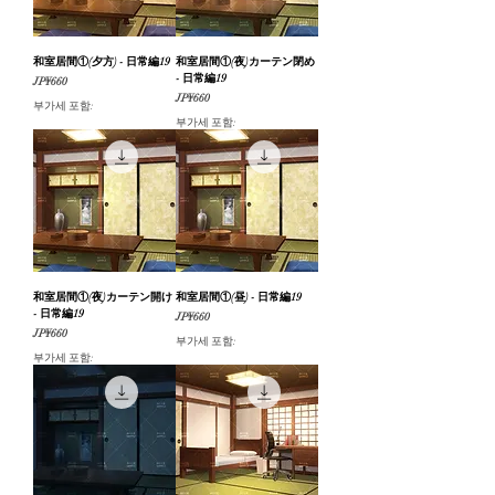
和室居間①(夕方) - 日常編19
和室居間①(夜)カーテン閉め
- 日常編19
가격
JP¥660
가격
JP¥660
부가세 포함:
부가세 포함:
和室居間①(夜)カーテン開け
和室居間①(昼) - 日常編19
- 日常編19
가격
JP¥660
가격
JP¥660
부가세 포함:
부가세 포함: