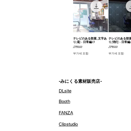
テレビのある部屋_文字あ
제품보기
テレビのある部屋
제품보
り(昼) - 日常編13
り(消灯) - 日常編
가격
가격
JP¥660
JP¥660
부가세 포함:
부가세 포함:
-みにくる素材販売店-
DLsite
Booth
FANZA
Clipstudio