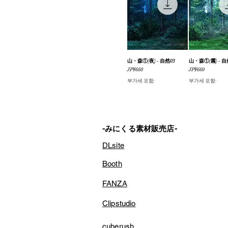
山・森①(夜) - 自然03
제품보기
山・森①(霧) - 自
제품보
가격
가격
JP¥660
JP¥660
부가세 포함:
부가세 포함:
-みにくる素材販売店-
DLsite
Booth
FANZA
Clipstudio
cuberush