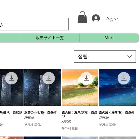
login
約
販売サイト一覧
More
정렬:
(曇り) - 自然03
제품보기
洞窟の小滝(昼) - 自然03
제품보기
森の続く海岸(夕方) - 自然
제품보기
森の続く海岸(夜) - 自然03
제품보기
03
가격
가격
JP¥660
JP¥660
가격
JP¥660
함:
부가세 포함:
부가세 포함:
부가세 포함: