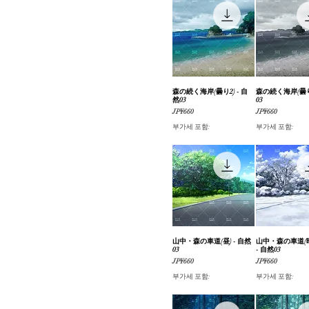
自然（海/川）
#おまとめ版
街並み・道路
森の続く海岸(曇り2) - 自
제품보기
森の続く海岸(曇り)
제품보
然03
03
가격
가격
JP¥660
JP¥660
부가세 포함:
부가세 포함:
山中・森の車道(昼) - 自然
제품보기
山中・森の車道(
제품보
03
- 自然03
가격
가격
JP¥660
JP¥660
부가세 포함:
부가세 포함: