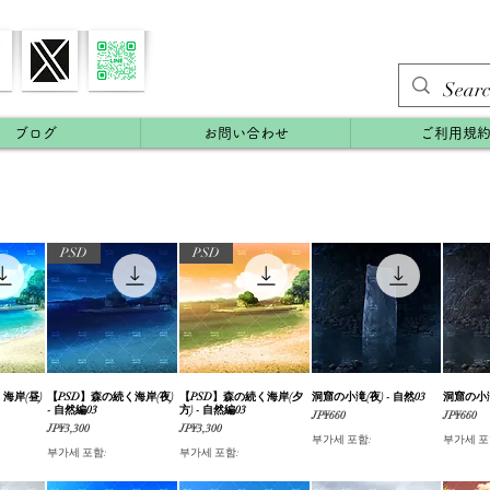
ブログ
お問い合わせ
ご利用規
PSD
PSD
海岸(昼)
기
【PSD】森の続く海岸(夜)
제품보기
【PSD】森の続く海岸(夕
제품보기
洞窟の小滝(夜) - 自然03
제품보기
洞窟の小滝
- 自然編03
方) - 自然編03
가격
가격
JP¥660
JP¥660
가격
가격
JP¥3,300
JP¥3,300
부가세 포함:
부가세 포
부가세 포함:
부가세 포함: