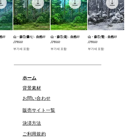
然03
기
山・森①(曇り) - 自然03
제품보기
山・森①(昼) - 自然03
제품보기
山・森①(雪) - 自然03
제품보기
가격
가격
가격
JP¥660
JP¥660
JP¥660
부가세 포함:
부가세 포함:
부가세 포함:
ホーム
背景素材
お問い合わせ
販売サイト一覧
決済方法
ご利用規約