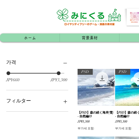
ホーム
背景素材
가격
PSD
PSD
JP¥660
JP¥3,300
フィルター
【PSD】森の続く海岸(雪)
제품보기
【PSD】森の続く
제품보
ファンタジー
- 自然編03
- 自然編03
#単品素材
가격
가격
JP¥3,300
JP¥3,300
自然（山/森/林/花/樹木）
부가세 포함:
부가세 포함:
公園