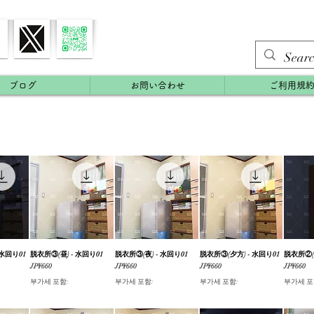
ブログ
お問い合わせ
ご利用規
 水回り01
기
脱衣所③(昼) - 水回り01
제품보기
脱衣所③(夜) - 水回り01
제품보기
脱衣所③(夕方) - 水回り01
제품보기
脱衣所②(
가격
가격
가격
가격
JP¥660
JP¥660
JP¥660
JP¥660
부가세 포함:
부가세 포함:
부가세 포함:
부가세 포