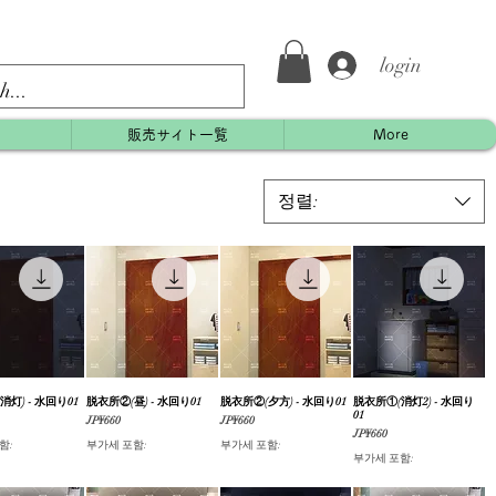
login
約
販売サイト一覧
More
정렬:
消灯) - 水回り01
제품보기
脱衣所②(昼) - 水回り01
제품보기
脱衣所②(夕方) - 水回り01
제품보기
脱衣所①(消灯2) - 水回り
제품보기
01
가격
가격
JP¥660
JP¥660
가격
JP¥660
함:
부가세 포함:
부가세 포함:
부가세 포함: