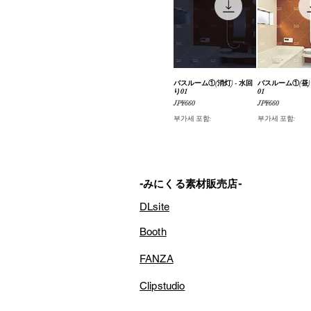
バスルーム①(消灯) - 水回
제품보기
バスルーム①(昼) 
제품보
り01
01
가격
가격
JP¥660
JP¥660
부가세 포함:
부가세 포함:
-みにくる素材販売店-
DLsite
Booth
FANZA
Clipstudio