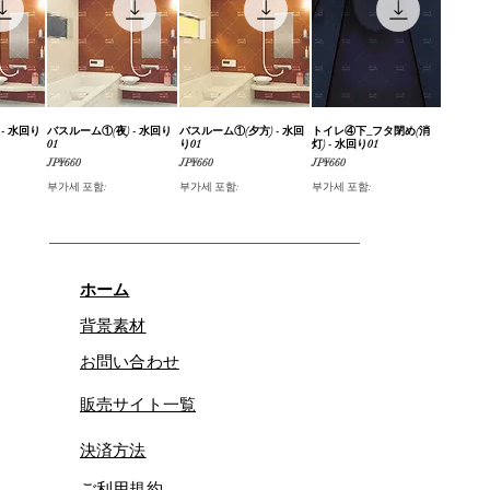
- 水回り
기
バスルーム①(夜) - 水回り
제품보기
バスルーム①(夕方) - 水回
제품보기
トイレ④下_フタ閉め(消
제품보기
01
り01
灯) - 水回り01
가격
가격
가격
JP¥660
JP¥660
JP¥660
부가세 포함:
부가세 포함:
부가세 포함:
ホーム
背景素材
お問い合わせ
販売サイト一覧
決済方法
ご利用規約