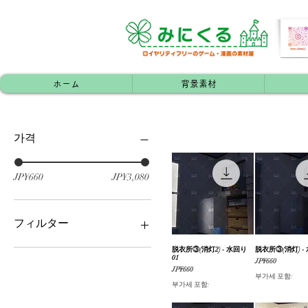
ホーム
背景素材
가격
JP¥660
JP¥3,080
フィルター
脱衣所③(消灯2) - 水回り
제품보기
脱衣所③(消灯) -
제품보
家屋（内装）・部屋
01
가격
JP¥660
#単品素材
가격
JP¥660
부가세 포함:
#おまとめ版
부가세 포함: