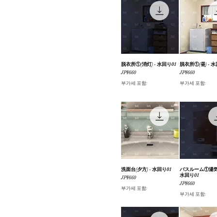
脱衣所①(消灯) - 水回り01
제품보기
脱衣所①(昼) - 水
제품보
가격
가격
JP¥660
JP¥660
부가세 포함:
부가세 포함:
洗面台(夕方) - 水回り01
제품보기
バスルーム①湯気(
제품보
水回り01
가격
JP¥660
가격
JP¥660
부가세 포함:
부가세 포함: