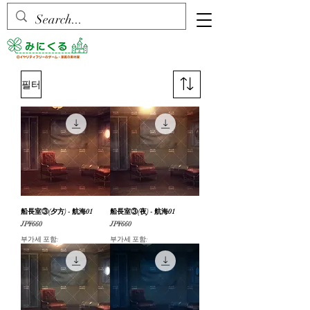
필터
船長室③(夕方) - 航海01
船長室③(夜) - 航海01
가격
가격
JP¥660
JP¥660
부가세 포함:
부가세 포함: