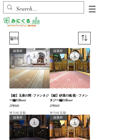
필터
縦素材
縦素材
【縦】玉座の間 -ファンタジ
【縦】砂漠の城(昼) -ファン
ー編01Boost
タジー編01Boost
가격
가격
JP¥660
JP¥660
부가세 포함:
부가세 포함:
縦素材
縦素材