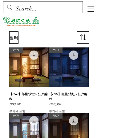
필터
PSD
PSD
【PSD】部屋(夕方) - 江戸編
【PSD】部屋(消灯) - 江戸編
01
01
가격
가격
JP¥3,300
JP¥3,300
부가세 포함:
부가세 포함:
PSD
PSD