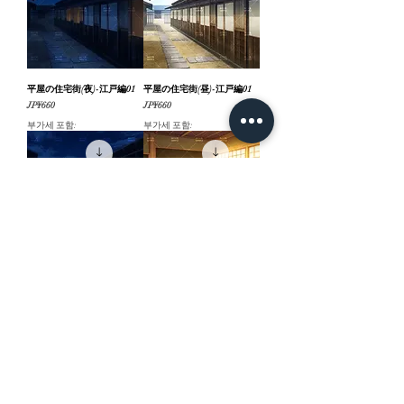
平屋の住宅街(夜)-江戸編01
平屋の住宅街(昼)-江戸編01
가격
가격
JP¥660
JP¥660
부가세 포함:
부가세 포함:
平屋の住宅街(消灯)-江戸編
部屋・座敷(夕方)-江戸編01
01
가격
JP¥660
가격
JP¥660
부가세 포함:
부가세 포함: