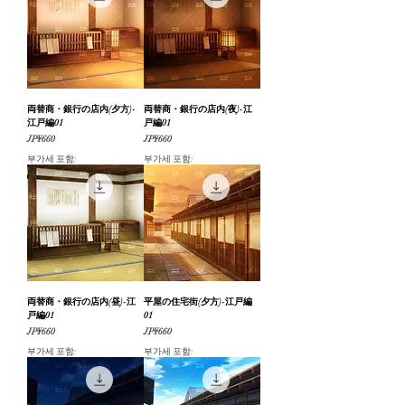
両替商・銀行の店内(夕方)-
両替商・銀行の店内(夜)-江
江戸編01
戸編01
가격
가격
JP¥660
JP¥660
부가세 포함:
부가세 포함:
両替商・銀行の店内(昼)-江
平屋の住宅街(夕方)-江戸編
戸編01
01
가격
가격
JP¥660
JP¥660
부가세 포함:
부가세 포함: