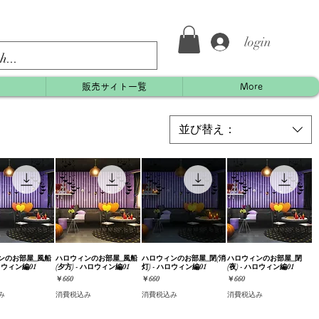
login
約
販売サイト一覧
More
並び替え：
ンのお部屋_風船
ックビュー
ハロウィンのお部屋_風船
クイックビュー
ハロウィンのお部屋_閉(消
クイックビュー
ハロウィンのお部屋_閉
クイックビュー
ハロウィン編01
(夕方) - ハロウィン編01
灯) - ハロウィン編01
(夜) - ハロウィン編01
価格
価格
価格
￥660
￥660
￥660
み
消費税込み
消費税込み
消費税込み