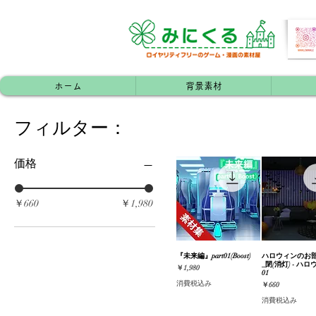
ホーム
背景素材
フィルター：
価格
￥660
￥1,980
『未来編』part01(Boost)
クイックビュー
ハロウィンのお部
クイック
_閉(消灯) - ハ
価格
￥1,980
01
消費税込み
価格
￥660
消費税込み