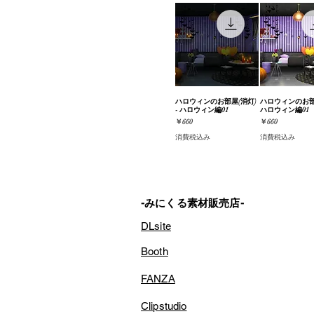
ハロウィンのお部屋(消灯)
クイックビュー
ハロウィンのお部屋
クイック
- ハロウィン編01
ハロウィン編01
価格
価格
￥660
￥660
消費税込み
消費税込み
-みにくる素材販売店-
DLsite
Booth
FANZA
Clipstudio